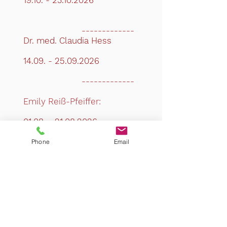
19.10. - 23.10.2026
-------------
Dr. med. Claudia Hess
​14.09. -
25.09.2026
-------------​
Emily Reiß-Pfeiffer:
01.08. - 21.08.2026
19.10. - 30.10.2026
Phone
Email
------------
-
Franziska Kelm:
03.08. - 14.08.2026
21.08.2026
11.09.2026
25.09.2026